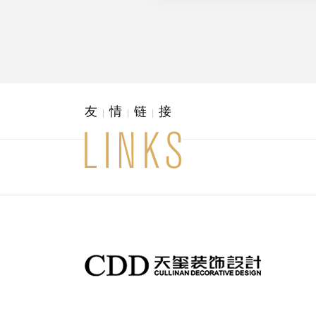
友
情
链
接
|
|
|