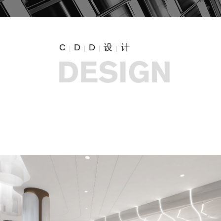
C
D
D
设
计
|
|
|
|