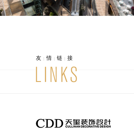
友
情
链
接
|
|
|