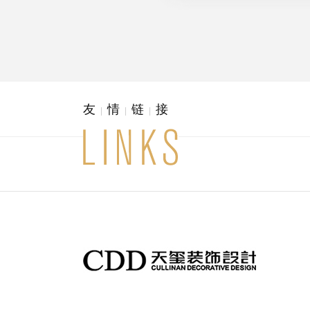
友
情
链
接
|
|
|